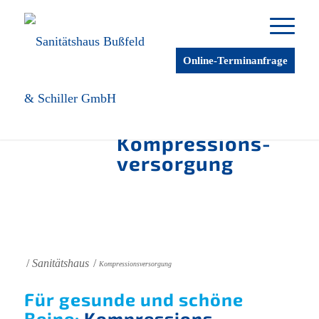
Online-Terminanfrage
© Bauerfeind AG
Kompressions­
versorgung
/
Sanitätshaus
/
Kompressionsversorgung
Für gesunde und schöne
Beine:
Kompressions­