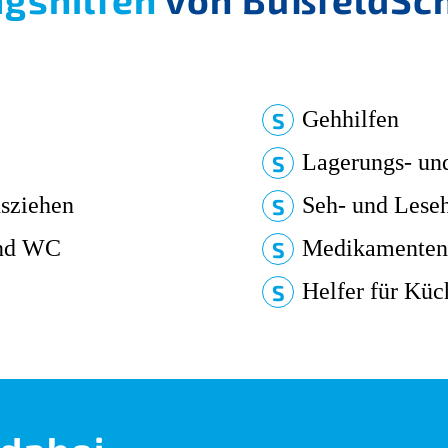
Gehhilfen
Lagerungs- und
usziehen
Seh- und Leseh
und WC
Medikamenten
Helfer für Küc