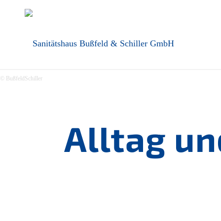
© BußfeldSchiller
Alltag u