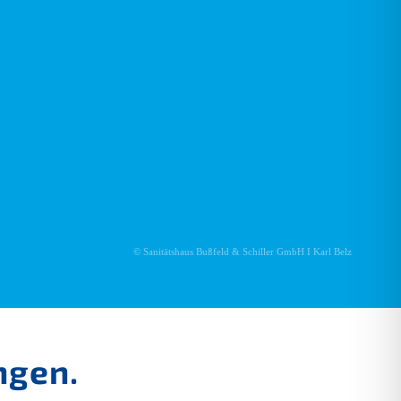
© Sanitätshaus Bußfeld & Schiller GmbH I Karl Belz
ngen.